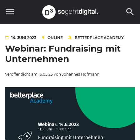
Skip
to
content
D3 – so geht digital
14. JUNI 2023
ONLINE
BETTERPLACE ACADEMY
Webinar: Fundraising mit
Unternehmen
Veröffentlicht am
16.05.23
von
Johannes Hofmann