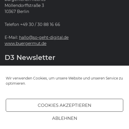
Möllendorffstraße 3
10367 Berlin
Telefon +49 30 / 30 88 16 66
E-Mail:
hallo@so-geht-digital.de
www.buergermut.de
D3 Newsletter
Ihr möchtet wissen, wie es mit D3 weitergeht? Mit
unserem Newsletter seid ihr immer auf dem neuesten
Wir verwenden Cookies, um unsere Website und unseren Service zu
Stand!
optimieren.
JETZT ANMELDEN
COOKIES AKZEPTIEREN
ABLEHNEN
© 2026 D3 – so geht digital. Alle Rechte vorbehalten