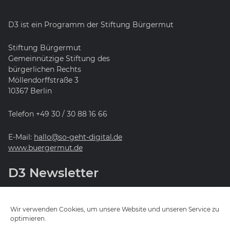
D3 ist ein Programm der Stiftung Bürgermut
Stiftung Bürgermut
Gemeinnützige Stiftung des
bürgerlichen Rechts
Möllendorffstraße 3
10367 Berlin
Telefon +49 30 / 30 88 16 66
E-Mail:
hallo@so-geht-digital.de
www.buergermut.de
D3 Newsletter
Ihr möchtet wissen, wie es mit D3 weitergeht? Mit
unserem Newsletter seid ihr immer auf dem neuesten
Wir verwenden Cookies, um unsere Website und unseren Service zu
Stand!
optimieren.