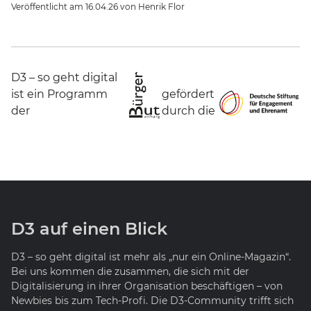
Veröffentlicht am
16.04.26
von
Henrik Flor
D3 – so geht digital
ist ein Programm
gefördert
der
durch die
D3 auf einen Blick
D3 – so geht digital ist mehr als „nur ein Online-Magazin“.
Bei uns kommen die zusammen, die sich mit der
Digitalisierung in ihrer Organisation beschäftigen – von
Newbies bis zum Tech-Profi. Die D3-Community trifft sich