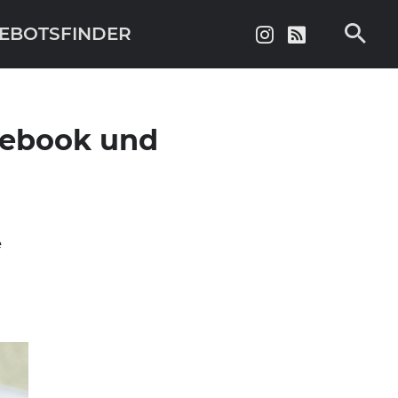
EBOTSFINDER
acebook und
e