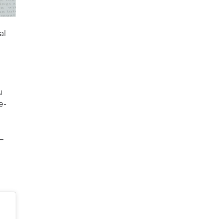
al
u
e-
–