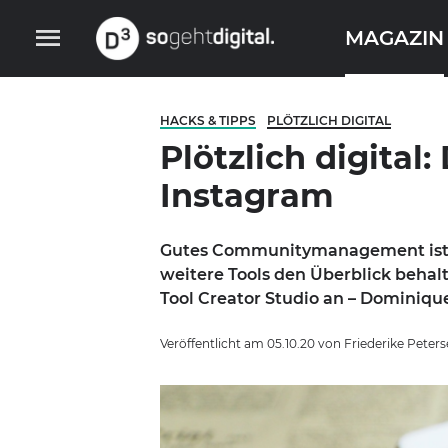
Skip
to
MAGAZIN
content
D3 – so geht digital
HACKS & TIPPS
PLÖTZLICH DIGITAL
Plötzlich digital
Instagram
Gutes Communitymanagement ist in
weitere Tools den Überblick behalt
Tool Creator Studio an – Dominiqu
Veröffentlicht am
05.10.20
von
Friederike Peter