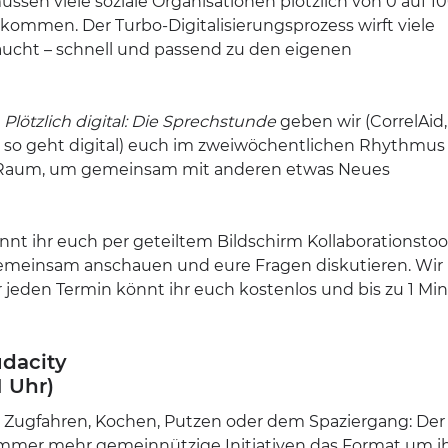
ssen viele soziale Organisationen plötzlich von 0 auf 1
kommen. Der Turbo-Digitalisierungsprozess wirft viele
raucht – schnell und passend zu den eigenen
t
Plötzlich digital: Die Sprechstunde
geben wir (CorrelAid,
– so geht digital) euch im zweiwöchentlichen Rhythmus
en Raum, um gemeinsam mit anderen etwas Neues
nnt ihr euch per geteiltem Bildschirm Kollaborationstoo
meinsam anschauen und eure Fragen diskutieren. Wir
 jeden Termin könnt ihr euch kostenlos und bis zu 1 Mi
udacity
1 Uhr)
m Zugfahren, Kochen, Putzen oder dem Spaziergang: Der
 immer mehr gemeinnützige Initiativen das Format um i