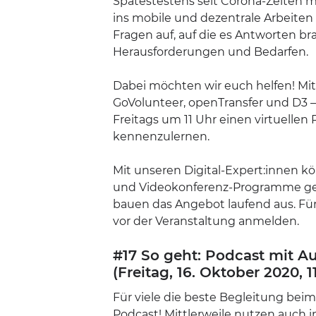
Spätestestens seit Corona-Zeiten mü
ins mobile und dezentrale Arbeiten 
Fragen auf, auf die es Antworten b
Herausforderungen und Bedarfen.
Dabei möchten wir euch helfen! Mi
GoVolunteer, openTransfer und D3 
Freitags um 11 Uhr einen virtuell
kennenzulernen.
Mit unseren Digital-Expert:innen kö
und Videokonferenz-Programme ge
bauen das Angebot laufend aus. Für
vor der Veranstaltung anmelden.
#17 So geht: Podcast mit A
(Freitag, 16. Oktober 2020, 1
Für viele die beste Begleitung bei
Podcast! Mittlerweile nutzen auch