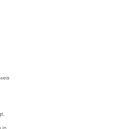
weis
t.
 in