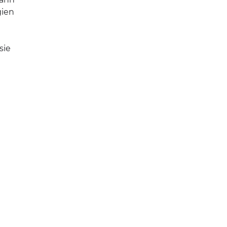
gien
sie