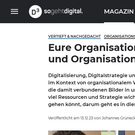
Skip
to
MAGAZIN
content
D3 – so geht digital
VERTIEFT & NACHGEDACHT
ORGANISATION
Eure Organisation
und Organisation
Digitalisierung, Digitalstrategie 
im Kontext von organisationalem 
die damit verbundenen Bilder in u
viel Ressourcen und Strategie wich
gehen könnt, darum geht es in die
Veröffentlicht am
13.12.23
von
Johannes Grünec