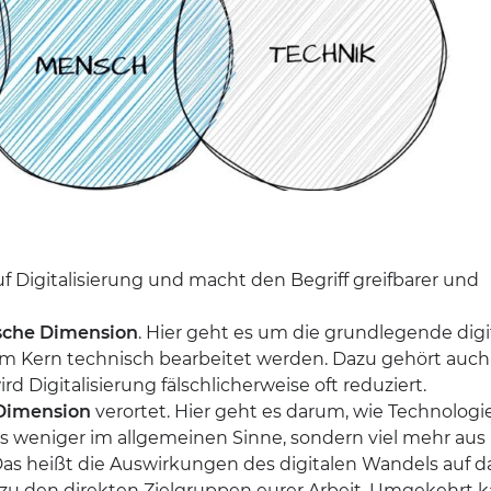
uf Digitalisierung und macht den Begriff greifbarer und
sche Dimension
. Hier geht es um die grundlegende digi
e im Kern technisch bearbeitet werden. Dazu gehört auch
ird Digitalisierung fälschlicherweise oft reduziert.
 Dimension
verortet. Hier geht es darum, wie Technologi
ngs weniger im allgemeinen Sinne, sondern viel mehr aus
Das heißt die Auswirkungen des digitalen Wandels auf d
n zu den direkten Zielgruppen eurer Arbeit. Umgekehrt 