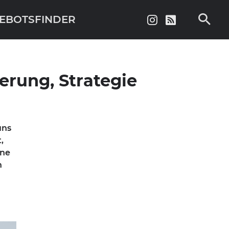
EBOTSFINDER
ierung, Strategie
uns
,
hne
n