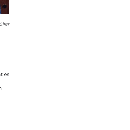
ller
t es
m