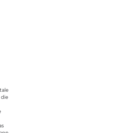
tale
 die
e
as
kann