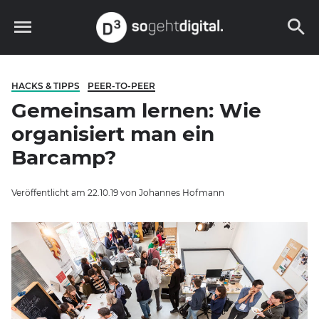
Skip
to
content
D3 – so geht digital
HACKS & TIPPS
PEER-TO-PEER
Gemeinsam lernen: Wie
organisiert man ein
Barcamp?
Veröffentlicht am
22.10.19
von
Johannes Hofmann